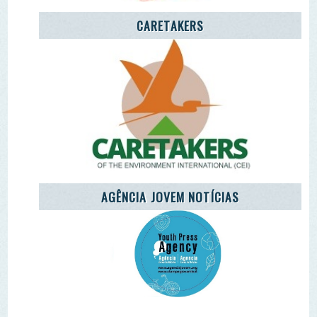
Remover Email (RGPD)
Termos de Uso | Privacidade | Litígio Consumo
Livro de Reclamações Eletronico
Ao aceder a outras paginas deste site sao usados cookies e
recolha dados. Ao aceder ao site consente o uso dos
mesmo sob o RGPD. Sim.