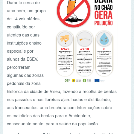
utentes das duas
instituições ensino
especial e por
alunos da ESEV,
percorreram
algumas das zonas
pedonais da zona
histórica da cidade de Viseu, fazendo a recolha de beatas
nos passeios e nas floreiras ajardinadas e distribuindo,
aos transeuntes, uma brochura com informações sobre
os malefícios das beatas para o Ambiente e,
consequentemente, para a saúde da população.
2200 beatas recolhidas e 100 brochuras distribuídas
foi o saldo desta atividade que, esperamos, possa ter
despertado em alguns dos munícipes uma maior
consciência ambiental e alertado o município para a
possibilidade da colocação de cinzeiros nas zonas