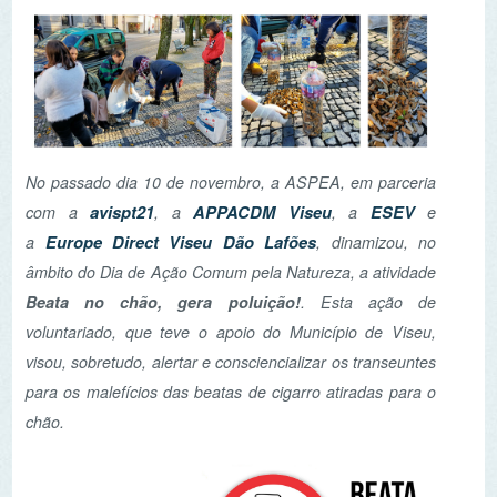
No passado dia 10 de novembro, a ASPEA, em parceria
avispt21
APPACDM Viseu
ESEV
com a
, a
, a
e
Europe Direct Viseu Dão Lafões
a
,
dinamizou, no
âmbito do Dia de Ação Comum pela Natureza, a atividade
Beata no chão, gera poluição!
. Esta ação de
voluntariado, que teve o apoio do Município de Viseu,
visou, sobretudo, alertar e consciencializar os transeuntes
para os malefícios das beatas de cigarro atiradas para o
chão.
Durante cerca de
uma hora, um grupo
de 14 voluntários,
constituído por