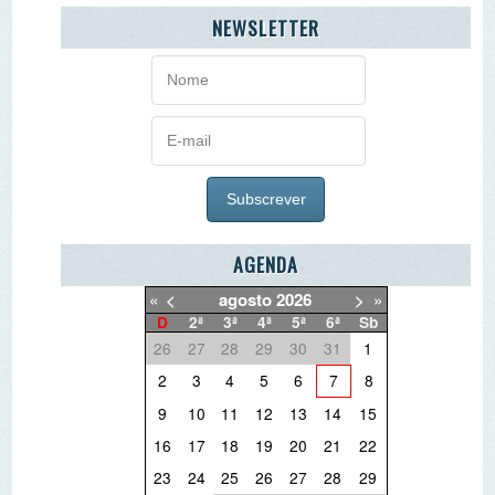
AGENDA
«
<
agosto
2026
>
»
D
2ª
3ª
4ª
5ª
6ª
Sb
26
27
28
29
30
31
1
2
3
4
5
6
7
8
9
10
11
12
13
14
15
16
17
18
19
20
21
22
23
24
25
26
27
28
29
30
31
1
2
3
4
5
O PORQUÊ DAS NOTÍCIAS