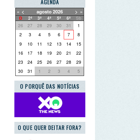
3
4
5
6
7
8
10
11
12
13
14
15
17
18
19
20
21
22
24
25
26
27
28
29
31
1
2
3
4
5
PORQUÊ DAS NOTÍCIAS
UE QUER DEITAR FORA?
RCEIRO ESCOLA AZUL