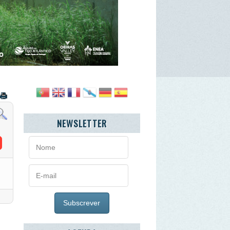
NEWSLETTER
AGENDA
agosto
2026
>
»
2ª
3ª
4ª
5ª
6ª
Sb
27
28
29
30
31
1