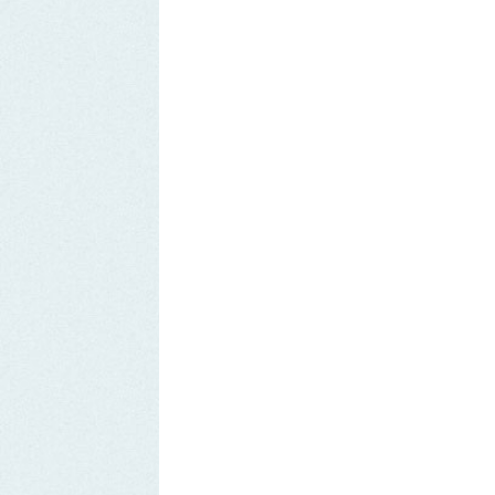
Remover Email (RGPD)
Termos de Uso | Privacidade | Litígio Consumo
Livro de Reclamações Eletronico
Ao aceder a outras paginas deste site sao usados