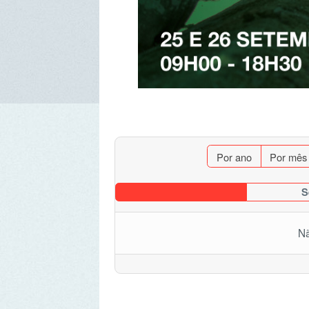
Por ano
Por mês
Po
Segunda
Não for