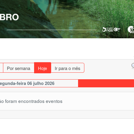
r semana
Hoje
Ir para o mês
-feira 06 julho 2026
am encontrados eventos
«
<
D
26