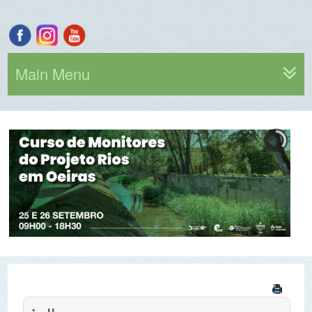
Main Menu
julho,
2026
Por ano
Por mês
Por semana
Hoje