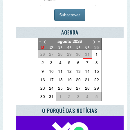
«
<
agosto
2026
>
»
D
2ª
3ª
4ª
5ª
6ª
Sb
26
27
28
29
30
31
1
2
3
4
5
6
7
8
9
10
11
12
13
14
15
16
17
18
19
20
21
22
23
24
25
26
27
28
29
30
31
1
2
3
4
5
O PORQUÊ DAS NOTÍCIAS
O QUE QUER DEITAR FORA?