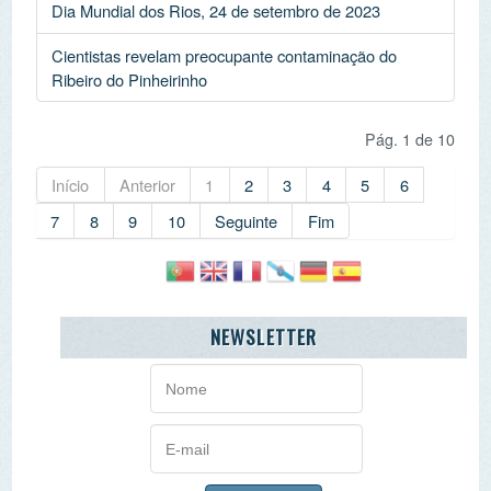
AGENDA
«
<
agosto
2026
>
»
D
2ª
3ª
4ª
5ª
6ª
Sb
26
27
28
29
30
31
1
2
3
4
5
6
7
8
9
10
11
12
13
14
15
16
17
18
19
20
21
22
23
24
25
26
27
28
29
30
31
1
2
3
4
5
O PORQUÊ DAS NOTÍCIAS