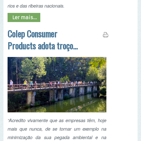
“Acredito vivamente que as empresas têm, hoje
mais que nunca, de se tornar um exemplo na
minimização da sua pegada ambiental e na
construção de um futuro cada vez mais
sustentável”, referiu em declarações ao Voz de
Cambra, Inês Gonçalves, responsável pela
iniciativa de adoção de um troço do Rio Caima,
numa ação de sustentabilidade, biodiversidade e
responsabilidade social, levada a cabo pela
Colep Consumer Products, em parceria com
entidades locais.
Ler mais...
Mais artigos...
Associações tiraram 207 kg do rio Fervença dentro do
IPB