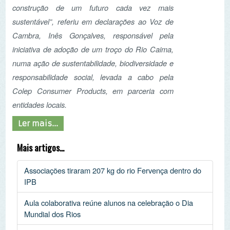
Aula colaborativa reúne alunos na celebração o Dia
Mundial dos Rios
Dia Mundial dos Rios, 24 de setembro de 2023
Cientistas revelam preocupante contaminação do
Ribeiro do Pinheirinho
Pág. 1 de 10
Início
Anterior
1
2
3
4
5
6
7
8
9
10
Seguinte
Fim
NEWSLETTER