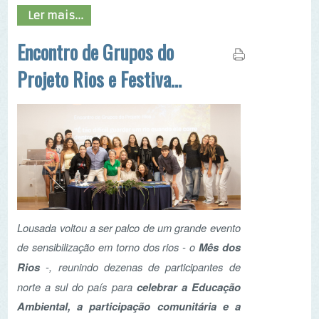
dos Rios 2025 animam
Lousada no Mês dos
Rios
Lousada voltou a ser palco de um grande evento
de sensibilização em torno dos rios - o
Mês dos
Rios
-, reunindo dezenas de participantes de
norte a sul do país para
celebrar a Educação
Ambiental, a participação comunitária e a
proteção dos ecossistemas fluviais
.
Ler mais...
A Campanha de
Primavera do Projeto
Rios está de volta!