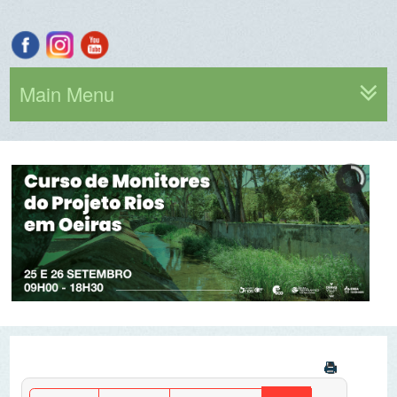
Main Menu
Por ano
Por mês
Por semana
Hoje
Ir para o mês