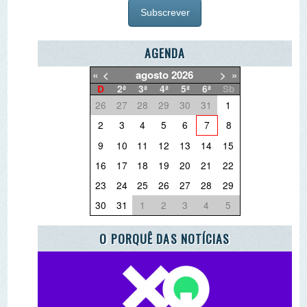
«
<
agosto
2026
>
»
D
2ª
3ª
4ª
5ª
6ª
Sb
26
27
28
29
30
31
1
2
3
4
5
6
7
8
9
10
11
12
13
14
15
16
17
18
19
20
21
22
23
24
25
26
27
28
29
30
31
1
2
3
4
5
O PORQUÊ DAS NOTÍCIAS
O QUE QUER DEITAR FORA?