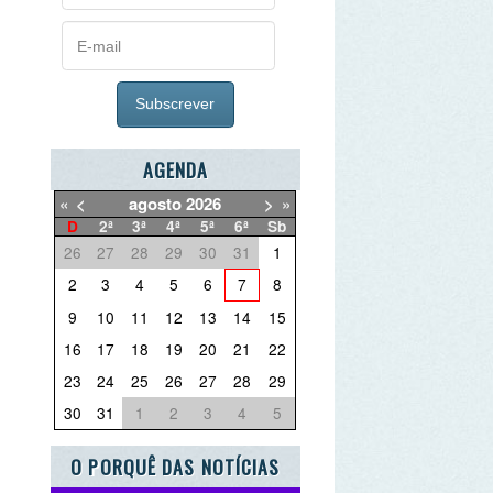
AGENDA
agosto
2026
>
»
2ª
3ª
4ª
5ª
6ª
Sb
27
28
29
30
31
1
3
4
5
6
7
8
10
11
12
13
14
15
17
18
19
20
21
22
24
25
26
27
28
29
31
1
2
3
4
5
PORQUÊ DAS NOTÍCIAS