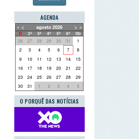
AGENDA
agosto
2026
>
»
2ª
3ª
4ª
5ª
6ª
Sb
27
28
29
30
31
1
3
4
5
6
7
8
10
11
12
13
14
15
17
18
19
20
21
22
24
25
26
27
28
29
31
1
2
3
4
5
PORQUÊ DAS NOTÍCIAS
UE QUER DEITAR FORA?