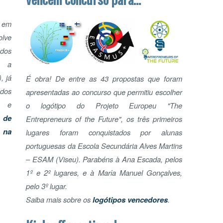
apresentadas ao concurso que permitiu escolher
o logótipo do Projeto Europeu "The
Entrepreneurs of the Future", os três primeiros
lugares foram conquistados por alunas
portuguesas da Escola Secundária Alves Martins
CE
– ESAM (Viseu).
Parabéns à Ana Escada, pelos
ED
1º e 2º lugares, e à Maria Manuel Gonçalves,
pelo 3º lugar.
Saiba mais sobre os
logótipos vencedores
.
Kick-off meeting do
projeto "The
Entrepreneurs of the
LE
Future" na Alemanha
Joaquim Ramos Pinto, Presidente Nacional da