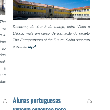
Lisboa, mais um curso de formação do projeto
The Entrepreneurs of the Future. Saiba decorreu
o evento,
aqui
.
A
Alunas portuguesas
vencem concurso para
criação do logótipo do
projeto "The
Entrepreneurs of the
Future"
É obra! De entre as 43 propostas que foram