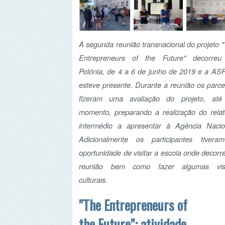
Polónia, de 4 a 6 de junho de 2019 e a ASPEA
esteve presente. Durante a reunião os parceiros
fizeram uma avaliação do projeto, até ao
momento, preparando a realização do relatório
intermédio a apresentar à Agência Nacional.
Adicionalmente os participantes tiveram a
oportunidade de visitar a escola onde decorreu a
reunião bem como fazer algumas visitas
culturais.
"The Entrepreneurs of
the Future": atividades
relacionadas ao projeto
No âmbito deste projeto europeu, iniciado em
2018, que continuará até 2020, e envolve
professores e representantes institucionais dos
diferentes países europeus (incluindo a
mobilidade dos alunos em uma segunda fase), já