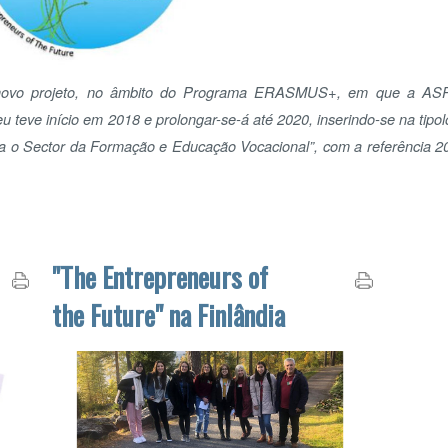
«
<
no âmbito do Programa ERASMUS+,
ojeto,
em que a ASPEA
D
início em 2018 e prolongar-se-á até 2020, inserindo-se na tipologia
26
ctor da Formação e Educação Vocacional”, com a referência 2018-
2
9
16
23
"The Entrepreneurs of
30
the Future" na Finlândia
O 
O Q
Era uma hora e um quarto da madrugada de 6
de outubro, quando 5 jovens viseenses,
acompanhados pela professora Graça Pereira e