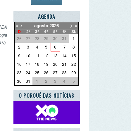
AGENDA
agosto
2026
>
»
2ª
3ª
4ª
5ª
6ª
Sb
27
28
29
30
31
1
3
4
5
6
7
8
10
11
12
13
14
15
17
18
19
20
21
22
24
25
26
27
28
29
31
1
2
3
4
5
PORQUÊ DAS NOTÍCIAS
UE QUER DEITAR FORA?