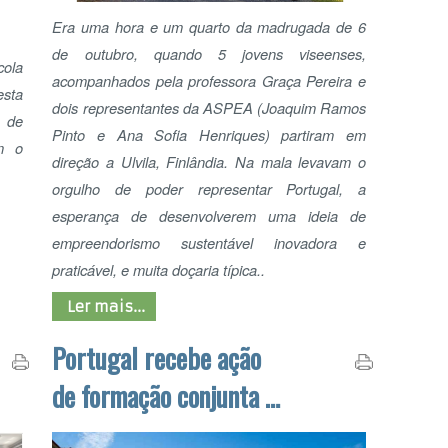
dois representantes da ASPEA (Joaquim Ramos
Pinto e Ana Sofia Henriques) partiram em
PA
direção a Ulvila, Finlândia. Na mala levavam o
orgulho de poder representar Portugal, a
esperança de desenvolverem uma ideia de
empreendorismo sustentável inovadora e
praticável, e muita doçaria típica..
Ler mais...
Portugal recebe ação
RE
E
de formação conjunta do
projeto
ADO
Decorreu, de 4 a 8 de março, entre Viseu e