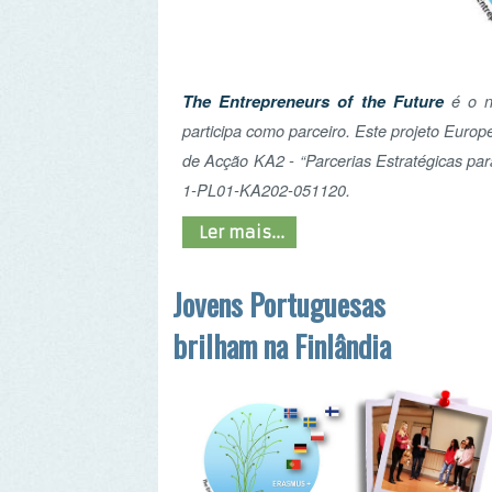
The Entrepreneurs of the Future
é o novo pr
participa como parceiro. Este projeto Europeu teve 
de Acção KA2 - “Parcerias Estratégicas para o Se
1-PL01-KA202-051120.
Ler mais...
Jovens Portuguesas
brilham na Finlândia
Mariana, Margarida e Sara, jovens da Escola