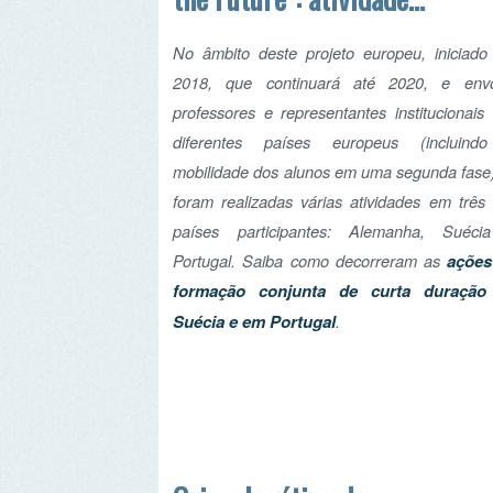
foram realizadas várias atividades em três dos
países participantes: Alemanha, Suécia e
Portugal. Saiba como decorreram as
ações de
formação conjunta de curta duração na
Suécia e em Portugal
.
Crie o logótipo do
projeto "The
Entrepreneurs of the
Encontra-se a decorrer o concurso para criação
Future"!
do logótipo do projeto "The Entrepreneurs of the
Future". Este concurso é destinado aos
estudantes das escolas participantes e o logótipo
deverá refletir os temas do projeto.
Conhece o