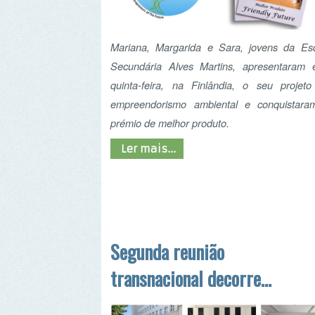
Secundária Alves Martins, apresentaram esta
quinta-feira, na Finlândia, o seu projeto de
empreendorismo ambiental e conquistaram o
prémio de melhor produto.
Ler mais...
Segunda reunião
transnacional decorreu
na Polónia
A segunda reunião transnacional do projeto "The
Entrepreneurs of the Future" decorreu na