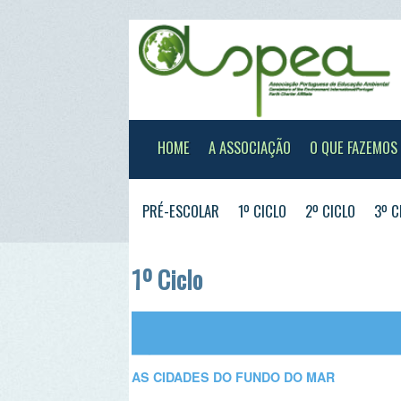
HOME
A ASSOCIAÇÃO
O QUE FAZEMOS
XXX
PRÉ-ESCOLAR
1º CICLO
2º CICLO
3º CICLO
1º Ciclo
AS CIDADES DO FUNDO DO MAR
Embarca numa viagem com o Hippo, um cavalo-marinho
as cidades do fundo do mar e os seus habitantes. Vai