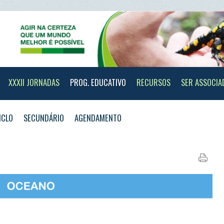
II JORNADAS
PROG. EDUCATIVO
RECURSOS
SER ASSOCIADO
CONTAC
SECUNDÁRIO
AGENDAMENTO
 muito curioso e aventureiro, que te vai levar a conhecer
s ficar a conhecer locais mágicos no mar e descobrir todos