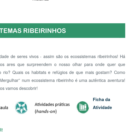
e seres vivos - assim são os ecossistemas ribeirinhos! Há
ares que surpreendem o nosso olhar para onde quer que
Quais os habitats e refúgios de que mais gostam? Como
har” num ecossistema ribeirinho é uma autêntica aventura!
os descobrir!
Ficha da
Atividade
CEN
EDU
disso?” Temos que nos preocupar? Entra nesta aventura e
tes espécies e as suas peripécias. Será que consegues
Ficha da
LET
Atividade