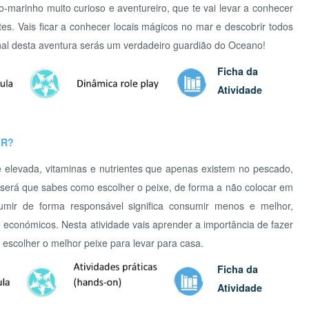
sta aventura serás um verdadeiro guardião do Oceano!
Ficha da
Atividade
«
<
D
2
26
2
2
da, vitaminas e nutrientes que apenas existem no pescado,
9
1
que sabes como escolher o peixe, de forma a não colocar em
16
1
 forma responsável significa consumir menos e melhor,
23
2
micos. Nesta atividade vais aprender a importância de fazer
30
3
r o melhor peixe para levar para casa.
Ficha da
O P
Atividade
O QU
de plástico invadem o oceano, o equivalente a um camião