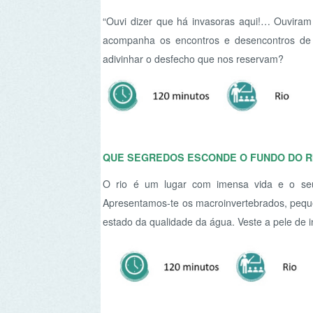
QUE SEGREDOS ESCONDE O FUNDO DO RIO?
O rio é um lugar com imensa vida e o seu fundo 
Apresentamos-te os macroinvertebrados, pequenos or
estado da qualidade da água. Veste a pele de investig
A CIRCULAR COM O LIXO
O nosso planeta precisa da tua ajuda! Há muito lixo a
as suas casas cada vez mais sujas. Temos de recusa
separar o papel e reciclar todo o lixo que produzimos.