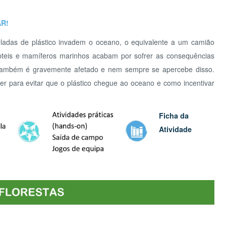
 e mamíferos marinhos acabam por sofrer as consequências
 é gravemente afetado e nem sempre se apercebe disso.
a evitar que o plástico chegue ao oceano e como incentivar
PAR
Ficha da
Atividade
REG
EQ
rdins? Que seres habitam estes lugares? Desde as árvores
mos os múltiplos seres que nos rodeiam e as múltiplas
to apreciamos. Que segredos têm para nos contar, onde
os teus sentidos e descobre a magia da Natureza bem perto