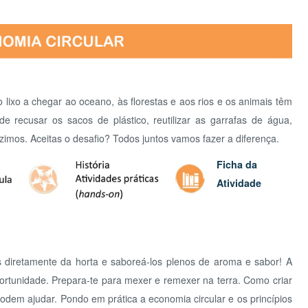
mente da horta e saboreá-los plenos de aroma e sabor! A
ade. Prepara-te para mexer e remexer na terra. Como criar
judar. Pondo em prática a economia circular e os princípios
co em biodiversidade e alimentos.
Ficha da
Atividade
 cookies e recolha dados. Ao aceder ao site consente o uso dos mesmo sob 