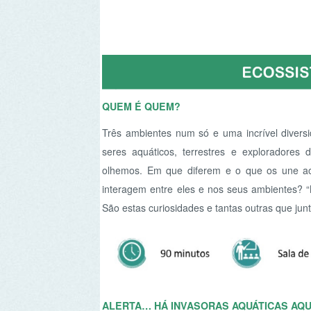
Três ambientes num só e uma incrível diversidade d
seres aquáticos, terrestres e exploradores dos 
olhemos. Em que diferem e o que os une ao rio? 
interagem entre eles e nos seus ambientes? “Mergul
São estas curiosidades e tantas outras que juntos vam
ALERTA… HÁ INVASORAS AQUÁTICAS AQUI!
“Ouvi dizer que há invasoras aqui!… Ouviram falar 
acompanha os encontros e desencontros de diferen
adivinhar o desfecho que nos reservam?