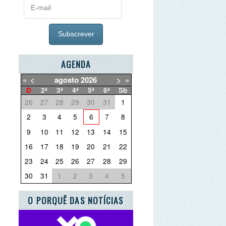
AGENDA
agosto
2026
>
»
ª
3ª
4ª
5ª
6ª
Sb
7
28
29
30
31
1
3
4
5
6
7
8
0
11
12
13
14
15
7
18
19
20
21
22
4
25
26
27
28
29
1
1
2
3
4
5
ORQUÊ DAS NOTÍCIAS
E QUER DEITAR FORA?