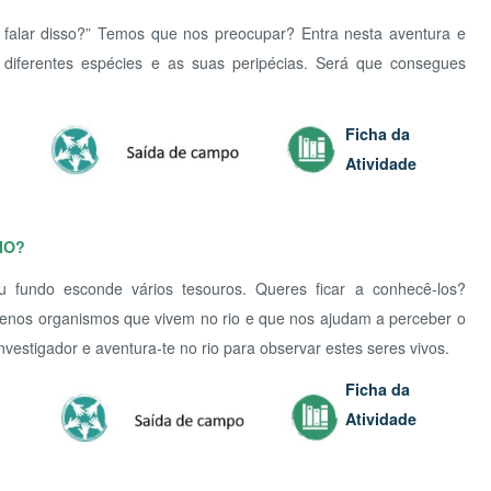
esconde vários tesouros. Queres ficar a conhecê-los?
ganismos que vivem no rio e que nos ajudam a perceber o
ador e aventura-te no rio para observar estes seres vivos.
Ficha da
Atividade
AGÊN
 chegar ao oceano, às florestas e aos rios e os animais têm
r os sacos de plástico, reutilizar as garrafas de água,
 Aceitas o desafio? Todos juntos vamos fazer a diferença.
Ficha da
Atividade