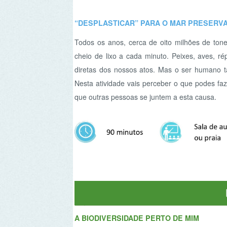
cheio de lixo a cada minuto. Peixes, aves, répteis
diretas dos nossos atos. Mas o ser humano também
Nesta atividade vais perceber o que podes fazer par
que outras pessoas se juntem a esta causa.
A BIODIVERSIDADE PERTO DE MIM
Pronto para aguçar o olhar e explorar parques e ja
imponentes aos mais pequenos insetos, observare
interações que mantêm os espaços verdes que tan
moram e quais as suas histórias de vida? Desperta 
de ti!