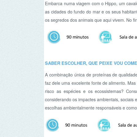
os segredos dos animais que aqui vivem. No final de
SABER ESCOLHER, QUE PEIXE VOU COMER?
A combinação única de proteínas de qualidade eleva
faz dele uma excelente fonte de alimento. Mas será 
risco as espécies e os ecossistemas? Consumir de
considerando os impactes ambientais, sociais e econó
escolhas ambientalmente responsáveis e como escolhe
“DESPLASTICAR” PARA O MAR PRESERVAR!
Todos os anos, cerca de oito milhões de toneladas 