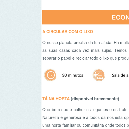
TÁ NA HORTA
(disponível brevemente)
Que bom que é colher os legumes e os frutos direta
Natureza é generosa e a todos dá-nos esta oportunid
uma horta familiar ou comunitária onde todos podem a
da agricultura biológica criaremos um oásis de vida ri
Remover Email (RGPD)
Termos de Uso | Privacidade | Litígio Consumo
Livro de Reclamações Eletronico
Ao aceder a outras paginas deste site sao usados