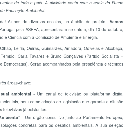
 Leiria, Oeiras, Guimarães, Amadora, Odivelas e Alcobaça,
 Carla Tavares e Bruno Gonçalves (Partido Socialista –
mocratas). Serão acompanhados pela presidência e técnicos
eas-chave:
REG
ambiental
- Um canal de televisão ou plataforma digital
EQ
is, bem como criação de legislação que garanta a difusão
ivos já existentes.
nte”
- Um órgão consultivo junto ao Parlamento Europeu,
s concretas para os desafios ambientais. A sua seleção
ares, distritais, regionais, nacionais e europeias..
ca em questões ambientais (EcoLink)
– Um espaço digital
ADOT
 debate de ideias e envolvimento dos cidadãos em ações
 fórum interativo.