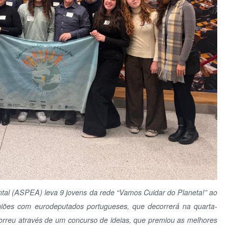
2
9
1
16
1
23
2
30
3
O P
EA) leva 9 jovens da rede “Vamos Cuidar do Planeta!” ao
m eurodeputados portugueses, que decorrerá na quarta-
O QU
 através de um concurso de ideias, que premiou as melhores
es de todo o país. A atividade conta com o apoio do Fundo
ucação Ambiental.
lunos de diversas escolas, no âmbito do projeto
“Vamos
PAR
l pela ASPEA, apresentaram-se ontem, dia 10 de outubro,
ência com a Comissão de Ambiente e Energia.