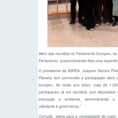
Parlamento, proporcionando-lhes uma experiência imer
O presidente da ASPEA, Joaquim Ramos Pinto, destac
Planeta! tem promovido a participação ativa dos jove
europeu. Só neste ano letivo, mais de 1.200 jovens
participaram já em reuniões com deputados de gru
educação e ambiente, demonstrando o intere
cidadania e governança."
Contudo, alerta para a necessidade de maior abertur
decisores políticos reconheçam e apoiem o cresc
Valorizar a sua voz e participação é essencial, 
pensamento crítico são indispensáveis para enfrentar a
A rede Vamos Cuidar do Planeta! visa aproximar os
incentivando-os a participar ativamente na definição 
agentes de mudança para um futuro mais ambientalme