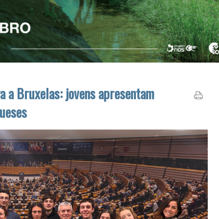
Bruxelas: jovens apresentam
es
«
<
D
2
26
2