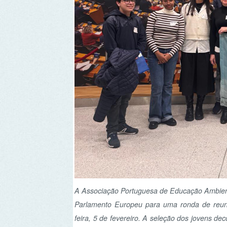
A Associação Portuguesa de Educação Ambiental (ASP
Parlamento Europeu para uma ronda de reuniões co
feira, 5 de fevereiro. A seleção dos jovens decorreu
propostas entre as contribuições de 40 participant
Ambiental, enquadrado na Estratégia Nacional de Ed
A Assembleia da República ficou rejuvenescida! A
Cuidar do Planeta!” (VCP)
, coordenado em Portuga
na audiência conjunta da Comissão de Educação e Ci