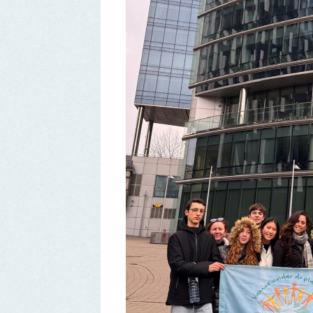
Remover Email (RGPD)
Termos de Uso | Privacidade | Litígio Consumo
Livro de Reclamações Eletronico
Ao aceder a outras paginas deste site sao usados