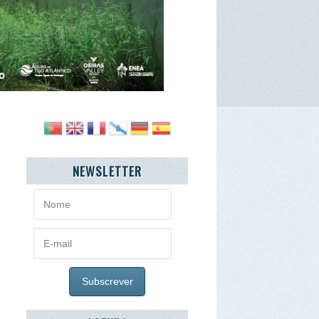
NEWSLETTER
AGENDA
agosto
2026
>
»
ª
3ª
4ª
5ª
6ª
Sb
7
28
29
30
31
1