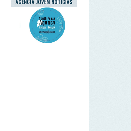
o RGPD. Sim.