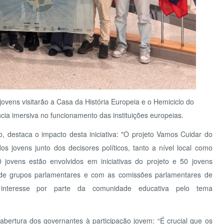
siva no funcionamento das instituições europeias.
CEN
a o impacto desta iniciativa: "O projeto Vamos Cuidar do
EDU
ns junto dos decisores políticos, tanto a nível local como
 estão envolvidos em iniciativas do projeto e 50 jovens
pos parlamentares e com as comissões parlamentares de
sse por parte da comunidade educativa pelo tema
a dos governantes à participação jovem: “É crucial que os
ente envolvimento dos jovens nas questões ambientais.
LET
especialmente num momento em que a sua criatividade e
 crise climática de forma inovadora e eficaz.”
 jovens dos órgãos do poder local, nacional e europeu,
de políticas públicas e iniciativas ambientais, tornando-os
nte responsável e socialmente justo.