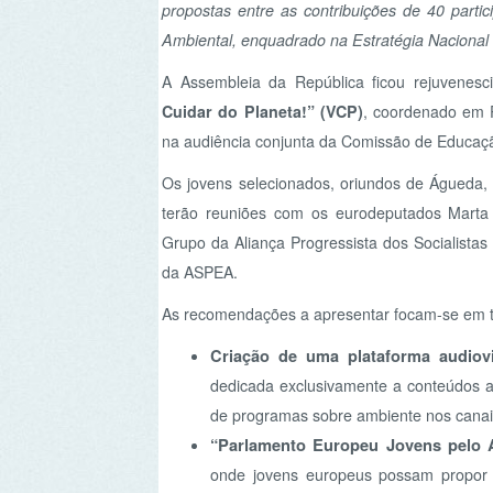
Os jovens selecionados, oriundos de Águeda, Olhão,
terão reuniões com os eurodeputados Marta Temido,
Grupo da Aliança Progressista dos Socialistas e De
da ASPEA.
As recomendações a apresentar focam-se em três ár
Criação de uma plataforma audiovisual 
dedicada exclusivamente a conteúdos ambienta
de programas sobre ambiente nos canais televis
“Parlamento Europeu Jovens pelo Ambie
onde jovens europeus possam propor soluçõe
passaria por cinco fases, incluindo sessões escol
Plataforma europeia de participação públi
colaborativo para partilha de informações,
ambientais, funcionando como uma rede social e