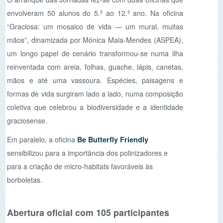
um longo papel de cenário transformou-se numa ilha
reinventada com areia, folhas, guache, lápis, canetas,
mãos e até uma vassoura. Espécies, paisagens e
formas de vida surgiram lado a lado, numa composição
coletiva que celebrou a biodiversidade e a identidade
graciosense.
Em paralelo, a oficina
Be Butterfly Friendly
sensibilizou para a importância dos polinizadores e
para a criação de micro‑habitats favoráveis às
borboletas.
Abertura oficial com 105 participantes
A sessão de abertura, no dia 30, reuniu 105
participantes e contou com a presença do
Vice‑Presidente do Município de Santa Cruz da
Graciosa, Bruno Silveira, do Presidente da ASPEA,
Joaquim Ramos Pinto, do Diretor do Parque Natural da