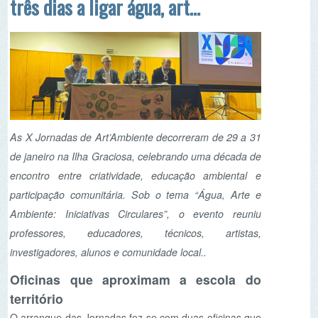
e comunidade na Ilha
Graciosa
As X Jornadas de Art’Ambiente decorreram de 29 a 31
de janeiro na Ilha Graciosa, celebrando uma década de
encontro entre criatividade, educação ambiental e
participação comunitária. Sob o tema “Água, Arte e
Ambiente: Iniciativas Circulares”, o evento reuniu
professores, educadores, técnicos, artistas,
investigadores, alunos e comunidade local..
Oficinas que aproximam a escola do
território
O arranque das Jornadas fez-se com duas oficinas que
envolveram 50 alunos do 5.º ao 12.º ano. Na oficina
“Graciosa: um mosaico de vida — um mural, muitas
mãos”, dinamizada por Mónica Maia‑Mendes (ASPEA),