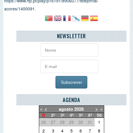
AGENDA
«
<
agosto
2026
>
»
D
2ª
3ª
4ª
5ª
6ª
Sb
26
27
28
29
30
31
1
2
3
4
5
6
7
8
9
10
11
12
13
14
15
16
17
18
19
20
21
22
23
24
25
26
27
28
29
30
31
1
2
3
4
5
O PORQUÊ DAS NOTÍCIAS
O QUE QUER DEITAR FORA?