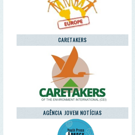
Remover Email (RGPD)
Termos de Uso | Privacidade | Litígio Consumo
Livro de Reclamações Eletronico
Ao aceder a outras paginas deste site sao usados cookies e
recolha dados. Ao aceder ao site consente o uso dos
mesmo sob o RGPD. Sim.