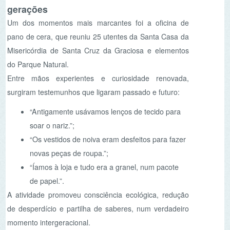
soar o nariz.”;
“Os vestidos de noiva eram desfeitos para fazer
novas peças de roupa.”;
“Íamos à loja e tudo era a granel, num pacote
de papel.”.
A atividade promoveu consciência ecológica, redução
de desperdício e partilha de saberes, num verdadeiro
momento intergeracional.
Quatro eixos para orientar a reflexão
As Jornadas organizaram-se em torno de quatro
ideias-chave:
AproximArte à Natureza;
Arte em Comunidade;
ComunicArte;
ReduzArte, ReutilizArte e ReciclArte.