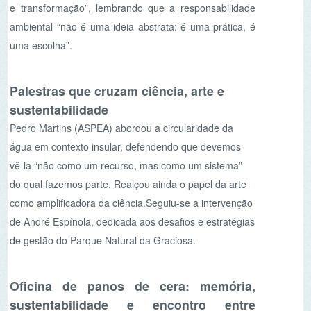
Pedro Martins (ASPEA) abordou a circularidade da
água em contexto insular, defendendo que devemos
vê-la “não como um recurso, mas como um sistema”
do qual fazemos parte. Realçou ainda o papel da arte
como amplificadora da ciência.Seguiu-se a intervenção
de André Espínola, dedicada aos desafios e estratégias
de gestão do Parque Natural da Graciosa.
Oficina de panos de cera: memória,
sustentabilidade e encontro entre
gerações
Um dos momentos mais marcantes foi a oficina de
pano de cera, que reuniu 25 utentes da Santa Casa da
Misericórdia de Santa Cruz da Graciosa e elementos
do Parque Natural.
Entre mãos experientes e curiosidade renovada,
surgiram testemunhos que ligaram passado e futuro:
“Antigamente usávamos lenços de tecido para