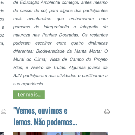
puderam escolher entre quatro dinâmicas
diferentes: Biodiversidade da Manta Morta; O
Mural do Clima; Visita de Campo do Projeto
Rios; e Viveiro de Trutas. Algumas jovens da
AJN participaram nas atividades e partilharam a
sua experiência.
REG
Ler mais...
EQ
"Vemos, ouvimos e
lemos. Não podemos
ignorar." - Começaram
as XXIX Jornadas
ADOT
Pedagógicas de
Educação Ambiental
A 29º edição das Jornadas Pedagógicas de
Educação Ambiental, decorre este fim de