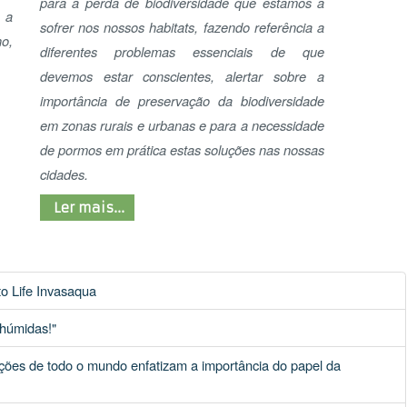
 Invasaqua
s!"
e todo o mundo enfatizam a importância do papel da
AGÊN
e Educação Ambiental na CPLP
jar
técnicos educadores de jovens
Pág. 7 de 69
7
8
9
10
11
Seguinte
Fim