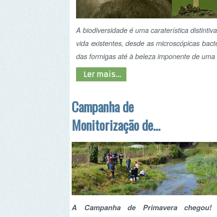
das formigas até à beleza imponente de uma baleia 
Ler mais...
Campanha de
Monitorização de
Primavera - Projeto
Rios
A Campanha de Primavera chegou!
A
Campanha de Monitorização de Primavera do
Projeto Rios realiza-se de 2 de maio a 16 de
junho. Esta campanha é dirigida a todos os
voluntários do Projeto Rios e o objetivo é a
realização de pelo menos 1 saída de campo