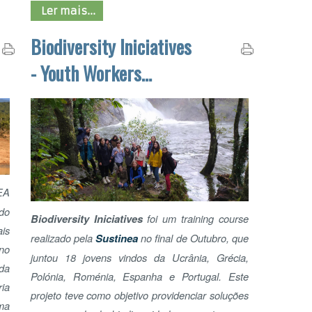
CEN
EDU
Biodiversity Iniciatives
foi um training course
realizado pela
Sustinea
no final de Outubro, que
juntou 18 jovens vindos da Ucrânia, Grécia,
Polónia, Roménia, Espanha e Portugal. Este
projeto teve como objetivo providenciar soluções
para a perda de biodiversidade que estamos a
LET
sofrer nos nossos habitats, fazendo referência a
diferentes problemas essenciais de que
devemos estar conscientes, alertar sobre a
importância de preservação da biodiversidade
em zonas rurais e urbanas e para a necessidade
de pormos em prática estas soluções nas nossas
cidades.
Ler mais...