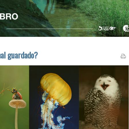
guardado?
«
<
D
2
laneta Terra. É impossível não admirar a variedade de formas de
26
2
até às majestosas árvores milenares, das complexas sociedades