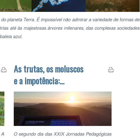
2
azul.
9
1
16
1
23
2
As trutas, os moluscos
30
3
e a impotência:
O P
histórias das Jornadas
O QU
O segundo dia das XXIX Jornadas Pedagógicas
de Educação Ambiental começou antes mesmo
do nascer do sol, para alguns dos participantes
mais aventureiros que embarcaram num
percurso de interpretação e fotografia de
PAR
natureza nas Penhas Douradas. Os restantes