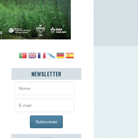
NEWSLETTER
AGENDA
agosto
2026
>
»
ª
3ª
4ª
5ª
6ª
Sb
7
28
29
30
31
1