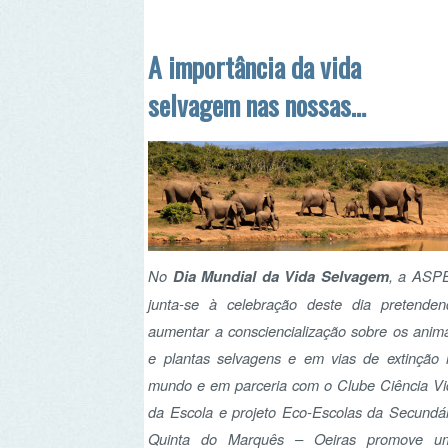
No
Dia Mundial da Vida Selvagem
, a ASPEA
junta-se à celebração deste dia pretendendo
aumentar a consciencialização sobre os animais
e plantas selvagens e em vias de extinção no
mundo e em parceria com o Clube Ciência Vida
da Escola e projeto Eco-Escolas da Secundária
Quinta do Marquês – Oeiras promove uma
exposição de Arte e Concurso sobre a
diversidade de insetos dos alunos do 12º Ano,
dos alunos da professora Beatriz Chagas.
Ler mais...