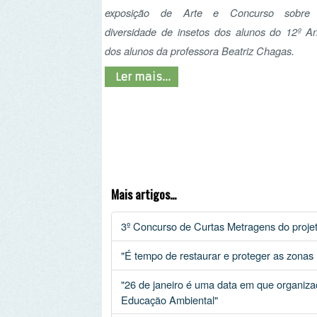
Mais artigos...
3º Concurso de Curtas Metragens do projeto Life
"É tempo de restaurar e proteger as zonas húmida
"26 de janeiro é uma data em que organizações d
Educação Ambiental"
Geovisualizador de Entidades e Equipamentos d
COP27: 2 pontos positivos e 7 que deixam a dese
ASPEA seleciona candidatos para intercâmbio de 
Início
Anterior
2
3
4
5
6
Remover Email (RGPD)
Termos de Uso | Privacidade | Litígio Consumo