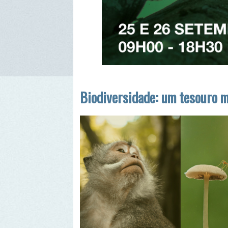
Biodiversidade: um tesouro mal 
A biodiversidade é uma caraterística distintiva do p
vida existentes, desde as microscópicas bactérias 