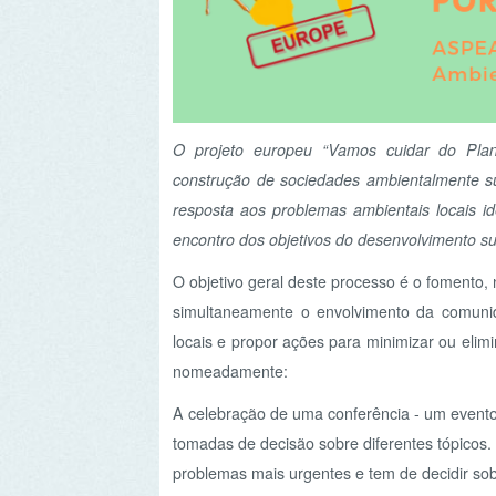
O projeto europeu “Vamos cuidar do Planeta!” é
construção de sociedades ambientalmente sustentáv
resposta aos problemas ambientais locais identifi
encontro dos objetivos do desenvolvimento sustentáv
O objetivo geral deste processo é o fomento, nas e
simultaneamente o envolvimento da comunidade ed
locais e propor ações para minimizar ou eliminá-las
nomeadamente:
A celebração de uma conferência - um evento que inc
tomadas de decisão sobre diferentes tópicos. Isto s
problemas mais urgentes e tem de decidir sobre o q
A eleição de representantes com a responsabilidade 
escolar local, regional e nacional.
Este processo pretende que os alunos aprofundem o
desenvolvimento sustentável, através da prática 