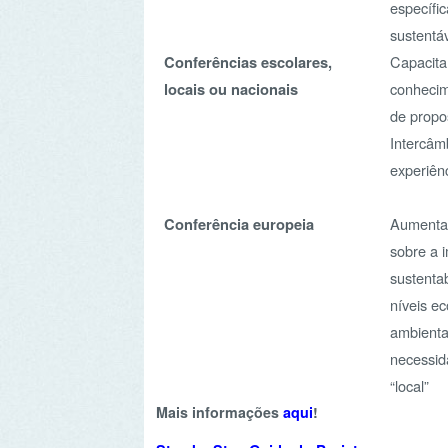
Intercâmbio e pa
experiências.
Conferência europeia
Aumentar a con
sobre a importâ
sustentabilidade
níveis económica
ambiental; sensi
necessidade de 
“local”
Mais informações
aqui
!
Step by Step Guide do Projeto
aqui
Informações Projeto 2014/2015
.
aqui
Informações Projeto 2017/2018
.
aqui
Website Projeto europeu
.
Contactos
aspea@aspea.org