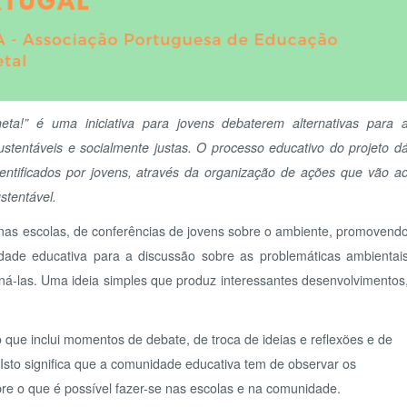
«
<
D
26
 uma iniciativa para jovens debaterem alternativas para a
2
eis e socialmente justas. O processo educativo do projeto dá
cados por jovens, através da organização de ações que vão ao
9
el.
16
23
scolas, de conferências de jovens sobre o ambiente, promovendo
30
ucativa para a discussão sobre as problemáticas ambientais
. Uma ideia simples que produz interessantes desenvolvimentos,
O 
lui momentos de debate, de troca de ideias e reflexões e de
ignifica que a comunidade educativa tem de observar os
ue é possível fazer-se nas escolas e na comunidade.
de darem voz às propostas discutidas e definidas no seio
O Q
 conhecimento científico sobre problemas locais e globais de
do debate e da tomada de decisões coletivas. Ao estimular o