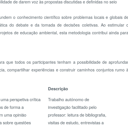
de educação ambiental, esta metodologia contribui ainda para
PA
e todos os participantes tenham a possibilidade de aprofundar
artilhar experiências e construir caminhos conjuntos rumo à
Descrição
rspetiva crítica
Trabalho autónomo de
RE
orma a
investigação facilitado pelo
E
opinião
professor: leitura de bibliografia,
e questões
visitas de estudo, entrevistas a
desenvolvimento
especialistas, etc.
vens a passar do
Em função da dinâmica
ara a formulação
nacional, os países poderão
ADO
etivas (ações).
organizar só conferências