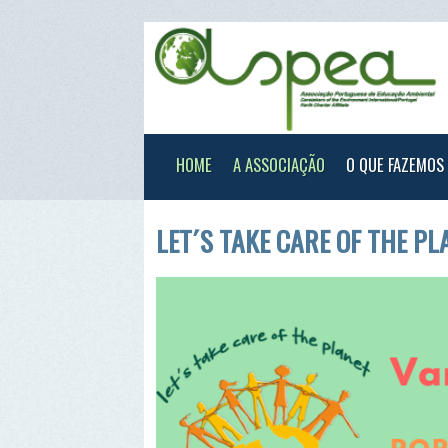
HOME
A ASSOCIAÇÃO
O QUE FAZEMOS
XXX
LET´S TAKE CARE OF THE PLANET