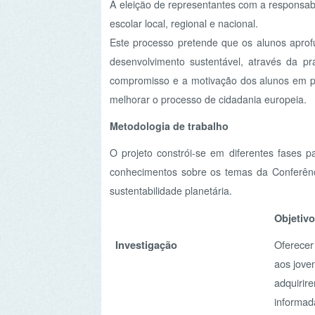
compromisso e a motivação dos alunos em projetos 
melhorar o processo de cidadania europeia.
Metodologia de trabalho
O projeto constrói-se em diferentes fases para qu
conhecimentos sobre os temas da Conferência, comp
sustentabilidade planetária.
Objetivo
Investigação
Oferecer uma pe
aos jovens de f
adquirirem uma 
informada sobr
específicas do 
sustentável
Conferências escolares,
Capacitar os jo
locais ou nacionais
conhecimento p
de propostas col