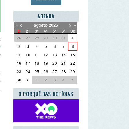
AGENDA
agosto
2026
>
»
2ª
3ª
4ª
5ª
6ª
Sb
27
28
29
30
31
1
3
4
5
6
7
8
10
11
12
13
14
15
17
18
19
20
21
22
24
25
26
27
28
29
31
1
2
3
4
5
PORQUÊ DAS NOTÍCIAS
UE QUER DEITAR FORA?