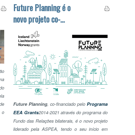
financiado pelo Fundo
das Relações Bilaterais
PAR
do EEA Grants
Future Planning
, co-financiado pelo
Programa
REG
EEA Grants
2014-2021 através do programa do
EQ
Fundo das Relações bilaterais, é o novo projeto
liderado pela ASPEA, tendo o seu início em
Setembro de 2020 e terminando em Agosto
2021.
Ler mais...
ADOT