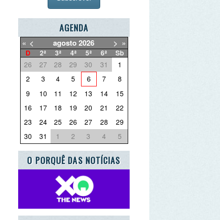
AGENDA
agosto
2026
>
»
ª
3ª
4ª
5ª
6ª
Sb
7
28
29
30
31
1
3
4
5
6
7
8
0
11
12
13
14
15
7
18
19
20
21
22
4
25
26
27
28
29
1
1
2
3
4
5
ORQUÊ DAS NOTÍCIAS
E QUER DEITAR FORA?