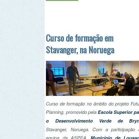
Stavanger, na Noruega
Curso de formação no âmbito do projeto Future
Planning, promovido pela
Escola Superior para
o Desenvolvimento Verde de Bryne
,
Stavanger, Noruega. Com a participação de
equipa da ASPEA,
Município de Lousada
,
Câmara Municipal de Benavente
,
Junta de
Freguesia de Olivais
e
Parque das Serras do
Porto
.
Ler mais...