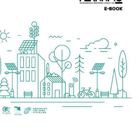
«
<
D
2
26
2
2
9
1
16
1
23
2
30
3
O P
O QU
Future Planning é o
novo projeto co-