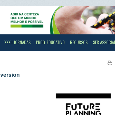
II JORNADAS
PROG. EDUCATIVO
RECURSOS
SER ASSOCIADO
CONTAC
sion