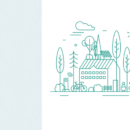
Segunda formação
“Future Planning” em