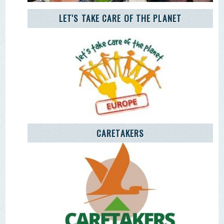
AGÊNCIA JOVEM NOTÍCIAS
Remover Email (RGPD)
Termos de Uso | Privacidade | Litígio Consumo
Livro de Reclamações Eletronico
Ao aceder a outras paginas deste site sao usados cookies e
recolha dados. Ao aceder ao site consente o uso dos
mesmo sob o RGPD. Sim.