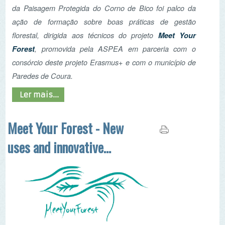
Meet Your
florestal, dirigida aos técnicos do projeto
Forest
, promovida pela ASPEA em parceria com o
consórcio deste projeto Erasmus+ e com o município de
Paredes de Coura.
Ler mais...
Meet Your Forest - New
uses and innovative
management of forest
Meet Your Forest - New uses and innovative
management of forest
é um projeto europeu
cofinanciado pelo programa ERASMUS+,