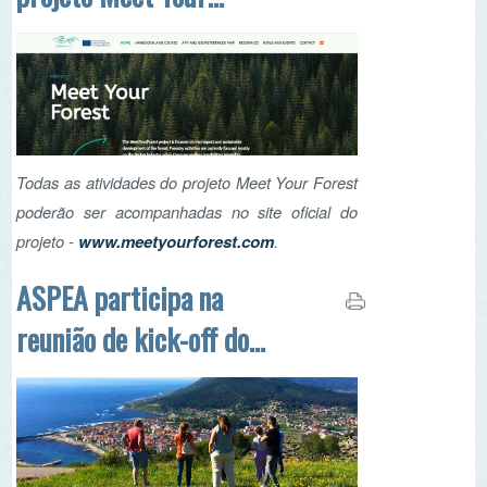
Todas as atividades do projeto Meet Your Forest
poderão ser acompanhadas no site oficial do
projeto -
www.meetyourforest.com
.
ASPEA participa na
reunião de kick-off do
projeto Meet Your
Forest
Demos início oficial ao projeto Meet Your Forest,
o novo projeto europeu, Erasmus+ conduzido
em parceria com a ASPEA, no setor da
educação para adultos de âmbito florestal.
Ler mais...