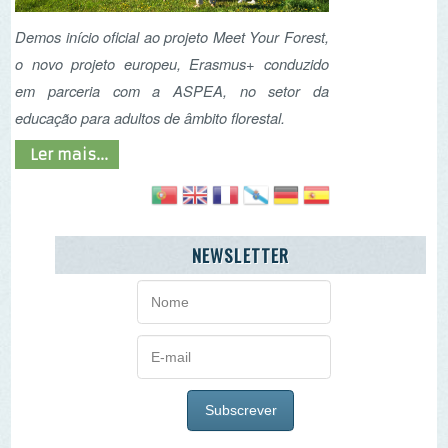
NEWSLETTER
AGENDA
«
<
agosto
2026
>
»
D
2ª
3ª
4ª
5ª
6ª
Sb
26
27
28
29
30
31
1
2
3
4
5
6
7
8
9
10
11
12
13
14
15
16
17
18
19
20
21
22
23
24
25
26
27
28
29