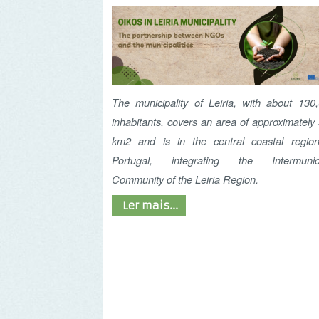
The municipality of Leiria, with about 130,000
inhabitants, covers an area of approximately 565
km2 and is in the central coastal region of
Portugal, integrating the Intermunicipal
Community of the Leiria Region.
Ler mais...
Um fio verde para
alcançar a
descarbonização