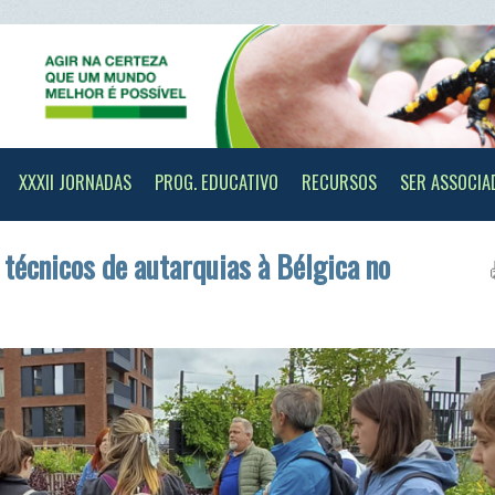
II JORNADAS
PROG. EDUCATIVO
RECURSOS
SER ASSOCIADO
CONTAC
icos de autarquias à Bélgica no