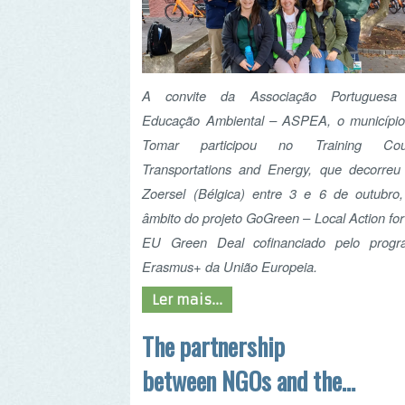
A convite da Associação Portuguesa de
Educação Ambiental – ASPEA, o município de
Tomar participou no Training Course
Transportations and Energy, que decorreu em
Zoersel (Bélgica) entre 3 e 6 de outubro, no
âmbito do projeto GoGreen – Local Action for the
EU Green Deal cofinanciado pelo programa
Erasmus+ da União Europeia.
Ler mais...
The partnership
between NGOs and the
municipalities - OIKOS -
Leiria, Portugal