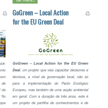
GoGreen – Local Action for the EU Green
Deal
, um projeto que visa capacitar decisores e
CE
técnicos, a nível da governação local, não só
ED
para a implementação do Pacto Ecológico
Europeu, mas também de uma acção ambiental
em geral. Com a duração de três anos, este é
um projeto de partilha de conhecimentos e de
modos de atuação para a transição ecológica e
pretende ser uma “referência nacional e
internacional” ao nível da sustentabilidade
LE
ambiental.
Ler mais...