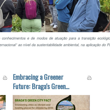
«
<
D
26
cimentos e de modos de atuação para a transição ecológica e
2
nal” ao nível da sustentabilidade ambiental, na aplicação do Pacto
9
16
23
30
Embracing a Greener
O 
Future: Braga's Green
City Pact
O Q
In November 2020, Braga pledged to the Green