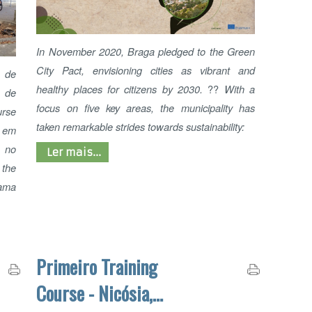
City Pact, envisioning cities as vibrant and
healthy places for citizens by 2030.
??
With a
PA
focus on five key areas, the municipality has
taken remarkable strides towards sustainability:
Ler mais...
RE
Primeiro Training
E
Course - Nicósia,
Chipre
ADO