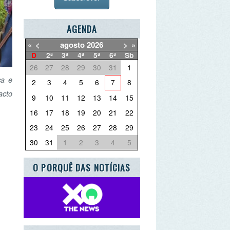
AGENDA
agosto
2026
>
»
2ª
3ª
4ª
5ª
6ª
Sb
27
28
29
30
31
1
3
4
5
6
7
8
10
11
12
13
14
15
17
18
19
20
21
22
24
25
26
27
28
29
31
1
2
3
4
5
PORQUÊ DAS NOTÍCIAS
UE QUER DEITAR FORA?