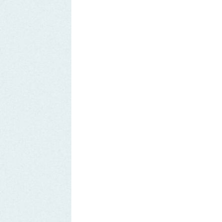
Remover Email (RGPD)
Termos de Uso | Privacidade | Litígio Consumo
Livro de Reclamações Eletronico
Ao aceder a outras paginas deste site sao usados