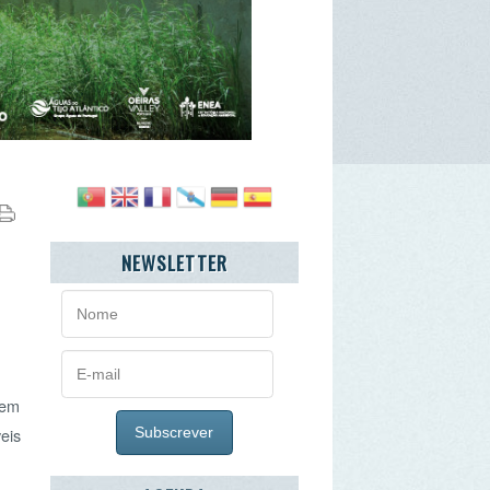
NEWSLETTER
AGENDA
agosto
2026
>
»
2ª
3ª
4ª
5ª
6ª
Sb
27
28
29
30
31
1