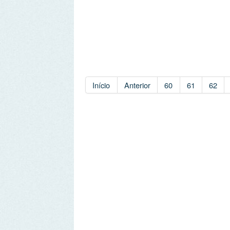
Início
Anterior
60
61
62
63