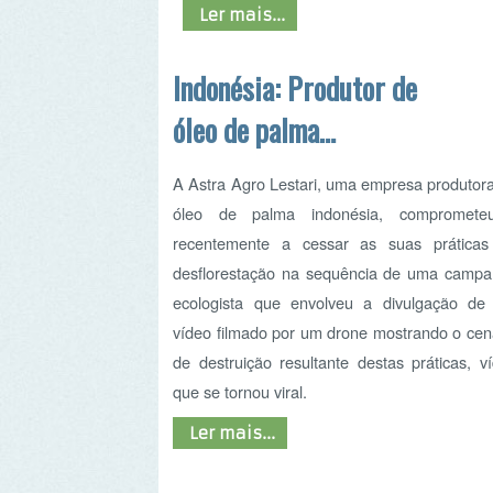
óleo de palma
compromete-se a parar
A Astra Agro Lestari, uma empresa produtora de
de desflorestar na
óleo de palma indonésia, comprometeu-se
recentemente a cessar as suas práticas de
sequência de campanha
desflorestação na sequência de uma campanha
ecologista
ecologista que envolveu a divulgação de um
vídeo filmado por um drone mostrando o cenário
de destruição resultante destas práticas, vídeo
que se tornou viral.
Ler mais...