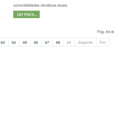
64
65
66
67
68
69
Seguinte
Fim
RE
E
ADO