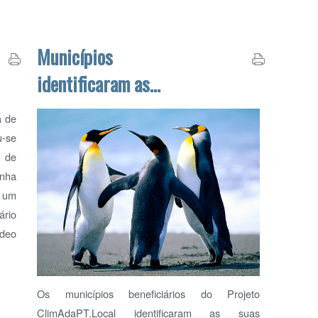
identificaram as
2
9
vulnerabilidades
16
climáticas
23
30
O 
O Q
Os municípios beneficiários do Projeto
ClimAdaPT.Local identificaram as suas
vulnerabilidades climáticas atuais.
Ler mais...
PA
Pág. 69 de 69