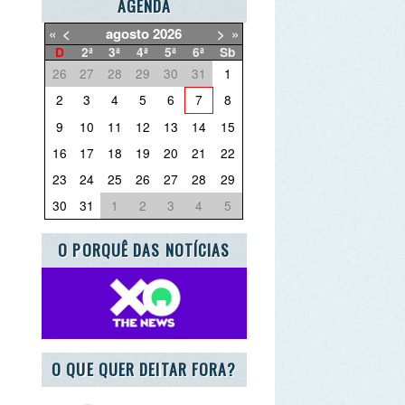
3
4
5
6
7
8
10
11
12
13
14
15
17
18
19
20
21
22
24
25
26
27
28
29
31
1
2
3
4
5
PORQUÊ DAS NOTÍCIAS
UE QUER DEITAR FORA?
RCEIRO ESCOLA AZUL